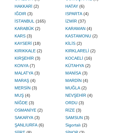
HAKKARİ
(2)
HATAY
(6)
IĞDIR
(3)
ISPARTA
(4)
İSTANBUL
(165)
İZMİR
(37)
KARABÜK
(2)
KARAMAN
(4)
KARS
(3)
KASTAMONU
(2)
KAYSERİ
(18)
KİLİS
(2)
KIRIKKALE
(2)
KIRKLARELİ
(2)
KIRŞEHİR
(3)
KOCAELİ
(16)
KONYA
(7)
KÜTAHYA
(2)
MALATYA
(3)
MANİSA
(3)
MARAŞ
(4)
MARDİN
(4)
MERSİN
(3)
MUĞLA
(2)
MUŞ
(4)
NEVŞEHİR
(4)
NİĞDE
(3)
ORDU
(3)
OSMANİYE
(2)
RİZE
(3)
SAKARYA
(3)
SAMSUN
(3)
ŞANLIURFA
(6)
Sigortalı
(2)
SİİRT
(8)
SİNOP
(3)