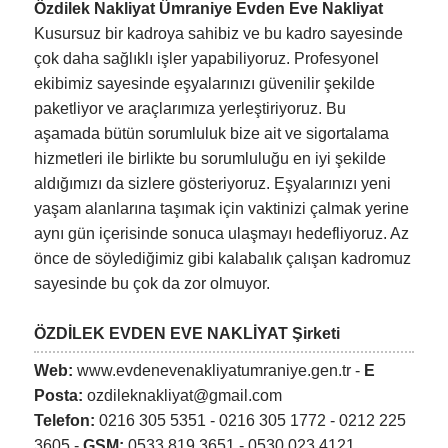
Özdilek Nakliyat Ümraniye Evden Eve Nakliyat
Kusursuz bir kadroya sahibiz ve bu kadro sayesinde
çok daha sağlıklı işler yapabiliyoruz. Profesyonel
ekibimiz sayesinde eşyalarınızı güvenilir şekilde
paketliyor ve araçlarımıza yerleştiriyoruz. Bu
aşamada bütün sorumluluk bize ait ve sigortalama
hizmetleri ile birlikte bu sorumluluğu en iyi şekilde
aldığımızı da sizlere gösteriyoruz. Eşyalarınızı yeni
yaşam alanlarına taşımak için vaktinizi çalmak yerine
aynı gün içerisinde sonuca ulaşmayı hedefliyoruz. Az
önce de söylediğimiz gibi kalabalık çalışan kadromuz
sayesinde bu çok da zor olmuyor.
ÖZDİLEK EVDEN EVE NAKLİYAT Şirketi
Web:
www.evdenevenakliyatumraniye.gen.tr -
E
Posta:
ozdileknakliyat@gmail.com
Telefon:
0216 305 5351 - 0216 305 1772 - 0212 225
3605 -
GSM:
0533 819 3651 - 0530 023 4121