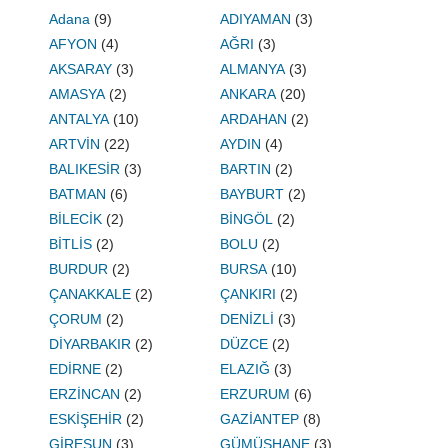
Adana
(9)
ADIYAMAN
(3)
AFYON
(4)
AĞRI
(3)
AKSARAY
(3)
ALMANYA
(3)
AMASYA
(2)
ANKARA
(20)
ANTALYA
(10)
ARDAHAN
(2)
ARTVİN
(22)
AYDIN
(4)
BALIKESİR
(3)
BARTIN
(2)
BATMAN
(6)
BAYBURT
(2)
BİLECİK
(2)
BİNGÖL
(2)
BİTLİS
(2)
BOLU
(2)
BURDUR
(2)
BURSA
(10)
ÇANAKKALE
(2)
ÇANKIRI
(2)
ÇORUM
(2)
DENİZLİ
(3)
DİYARBAKIR
(2)
DÜZCE
(2)
EDİRNE
(2)
ELAZIĞ
(3)
ERZİNCAN
(2)
ERZURUM
(6)
ESKİŞEHİR
(2)
GAZİANTEP
(8)
GİRESUN
(3)
GÜMÜŞHANE
(3)