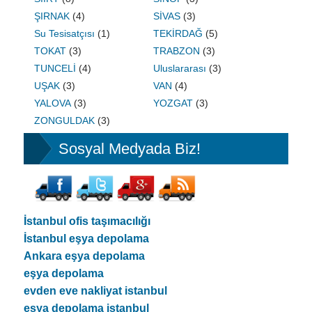
ŞIRNAK
(4)
SİVAS
(3)
Su Tesisatçısı
(1)
TEKİRDAĞ
(5)
TOKAT
(3)
TRABZON
(3)
TUNCELİ
(4)
Uluslararası
(3)
UŞAK
(3)
VAN
(4)
YALOVA
(3)
YOZGAT
(3)
ZONGULDAK
(3)
Sosyal Medyada Biz!
İstanbul ofis taşımacılığı
İstanbul eşya depolama
Ankara eşya depolama
eşya depolama
evden eve nakliyat istanbul
eşya depolama istanbul